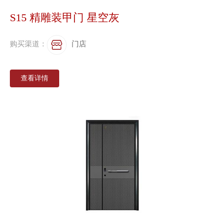
S15 精雕装甲门 星空灰
购买渠道：
门店
查看详情