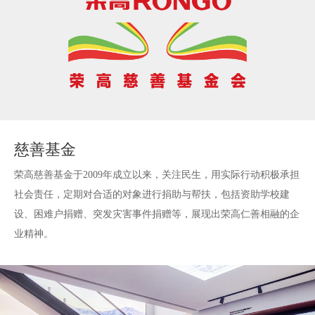
2020
2021
2022
慈善基金
2004
2010年
荣高慈善基金于2009年成立以来，关注民生，用实际行动积极承担
社会责任，定期对合适的对象进行捐助与帮扶，包括资助学校建
2005
品牌形象代言人台湾著名歌星黄安签约
设、困难户捐赠、突发灾害事件捐赠等，展现出荣高仁善相融的企
荣高商学院正式成立
业精神。
2006
2007