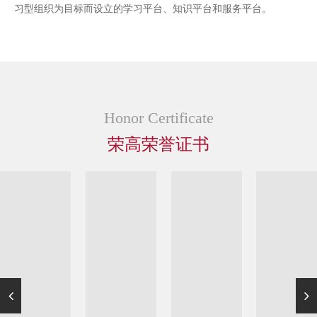
习型组织为目标而设立的学习平台、知识平台和服务平台。
2014年
顺利乔迁至三水区芦苞荣高产业园
十周年盛典暨新产业园乔迁庆典隆重举行
品牌形象大使升级，签约影视巨星方中信
Honor Certificate
荣高人第四届运动会盛大开幕
荣高荣誉证书
荣获“广东省高新技术产品〞称号
荣高在深圳前海股权交易中心成功挂牌
2015年