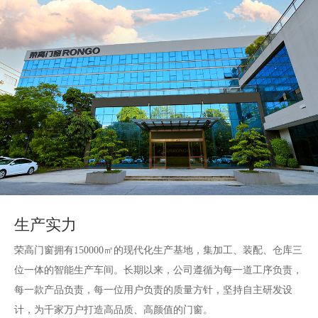
2012年
荣获〝广东省民营科技企业” 称号
荣高慈善基金会关爱教育，赴贵州省毕节市捐
助贵州省兴田小学教学及生活物资
生产实力
荣高门窗拥有150000㎡的现代化生产基地，集加工、装配、仓库三
位一体的智能生产车间。长期以来，公司遵循为每一道工序负责，
每一款产品负责，每一位用户负责的质量方针，坚持自主研发设
计，为千家万户打造高品质、高颜值的门窗。