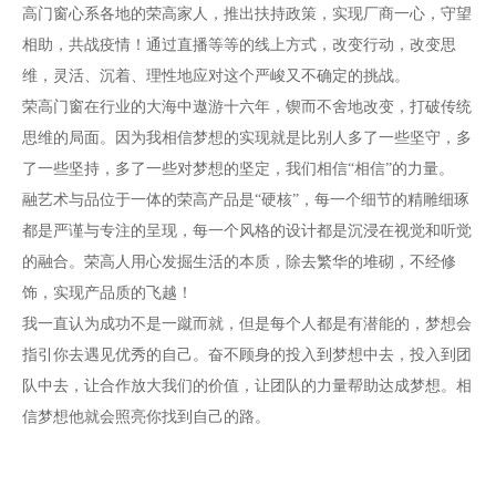
高门窗心系各地的荣高家人，推出扶持政策，实现厂商一心，守望
5000平方米
相助，共战疫情！通过直播等等的线上方式，改变行动，改变思
同年度荣获"中国工程建设首选产品〞、 "中国
维，灵活、沉着、理性地应对这个严峻又不确定的挑战。
建材行业知名品牌〞、 "中国知名品牌〞等荣
2018
荣高门窗在行业的大海中遨游十六年，锲而不舍地改变，打破传统
誉称号
思维的局面。因为我相信梦想的实现就是比别人多了一些坚守，多
2019
了一些坚持，多了一些对梦想的坚定，我们相信“相信”的力量。
融艺术与品位于一体的荣高产品是“硬核”，每一个细节的精雕细琢
2020
都是严谨与专注的呈现，每一个风格的设计都是沉浸在视觉和听觉
的融合。荣高人用心发掘生活的本质，除去繁华的堆砌，不经修
2021
饰，实现产品质的飞越！
我一直认为成功不是一蹴而就，但是每个人都是有潜能的，梦想会
2007年
指引你去遇见优秀的自己。奋不顾身的投入到梦想中去，投入到团
2022
队中去，让合作放大我们的价值，让团队的力量帮助达成梦想。相
加入“中国建设部自动门与车库门标准化技术委
信梦想他就会照亮你找到自己的路。
2004
员会”
荣高人第一届运动会盛大开幕