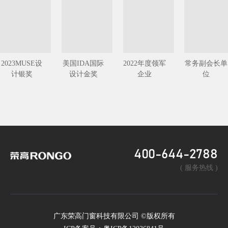
“别墅庭院门系列产品顺利投产
荣获“广东优秀铝门十大品牌”
“自动门行业诚信单位”
“佛山中小企业行业领头羊企业”
2023MUSE设
美国IDA国际
2022年度领军
常务副会长单
计银奖
设计金奖
企业
位
“广东钢质门十大品牌〞、“守合同重信用企业”
“国家高新技术企业〞等荣誉称号
荣高品牌上市项目正式启动
400-644-2788
( 服务热线 )
2016年
荣高智能门窗运营中心成立
广东荣高门窗科技有限公司 ©版权所有