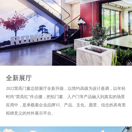
2008
2011年
“公司更名为“佛山市荣高智能科技有限公司〞
注册资本增资为1000万元
全新展厅
品牌形象大使升级，与影视巨星昊京签约
荣高道闸事业部成立
2022荣高门窗总部展厅全新升级，以简约高级为设计基调，以年轻
荣高人第三届运动会盛大开幕
时尚“荣高红”作点缀，把铝门窗、入户门等产品融入到真实的场景
荣高三水芦苞产业园破士动工
应用中，是承载着企业品牌VI、产品、文化、愿景、信念的具有里
程碑意义的对外展示平台。