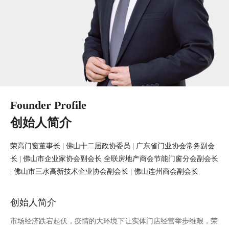
生产基地乔迁里水工业区，扩大到3000平方米
同年度产品被CHC全国质量监督委员会列入“全
国质量信得过产品”
Founder Profile
创始人简介
荣高门窗董事长 | 佛山十二届政协委员 | 广东省门业协会常务副会
长 | 佛山市企业家协会副会长 全联房地产商会节能门窗分会副会长
2006年
| 佛山市三水高新技术企业协会副会长 | 佛山连州商会副会长
公司更名为“佛山市荣高门业科技有限公司〞注
创始人简介
册资本RMB300万
市场经济跌宕起伏，疫情的大环境下让实体门店经营举步维艰，荣
生产基地搬迁至联新旺南工业区，占地面积