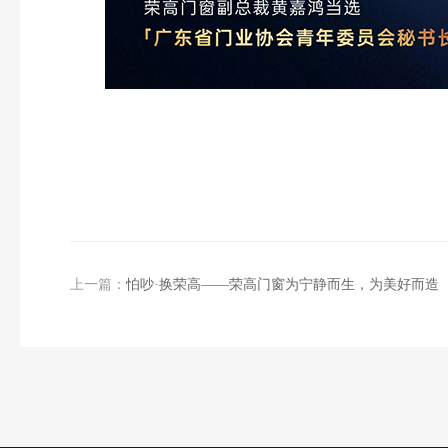
上一篇：
怕吵·换荣高——荣高门窗为宁静而生，为美好而造